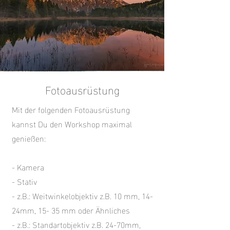
Fotoausrüstung
Mit der folgenden Fotoausrüstung
kannst Du den Workshop maximal
genießen:
- Kamera
- Stativ
- z.B.: Weitwinkelobjektiv z.B. 10 mm, 14-
24mm, 15- 35 mm oder Ähnliches
- z.B.: Standartobjektiv z.B. 24-70mm,