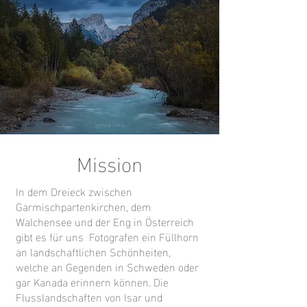
Mission
In dem Dreieck zwischen
Garmischpartenkirchen, dem
Walchensee und der Eng in Österreich
gibt es für uns Fotografen ein Füllhorn
an landschaftlichen Schönheiten,
welche an Gegenden in Schweden oder
gar Kanada erinnern können. Die
Flusslandschaften von Isar und