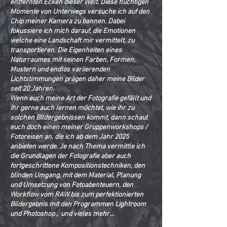
entfernten Ecken dieser Welt. Diese flüchtigen
Momente von Unterwegs versuche ich auf den
Chip meiner Kamera zu bannen. Dabei
fokussiere ich mich darauf, die Emotionen
welche eine Landschaft mir vermittelt, zu
transportieren. Die Eigenheiten eines
Naturraumes mit seinen Farben, Formen,
Mustern und endlos variierenden
Lichtstimmungen prägen daher meine Bilder
seit 20 Jahren.
Wenn euch meine Art der Fotografie gefällt und
ihr gerne auch lernen möchtet, wie ihr zu
solchen Bildergebnissen kommt, dann schaut
euch doch einen meiner Gruppenworkshops /
Fotoreisen an, die ich ab dem Jahr 2025
anbieten werde. Je nach Thema vermittle ich
die Grundlagen der Fotografie aber auch
fortgeschrittene Kompositionstechniken, den
blinden Umgang, mit dem Material, Planung
und Umsetzung von Fotoabenteuern, den
Workflow vom RAW bis zum perfektionierten
Bildergebnis mit den Programmen Lightroom
und Photoshop , und vieles mehr...